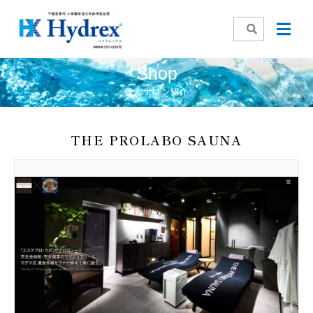
内
容
を
ス
Shop
キ
導入サロン紹介
ッ
プ
THE PROLABO SAUNA