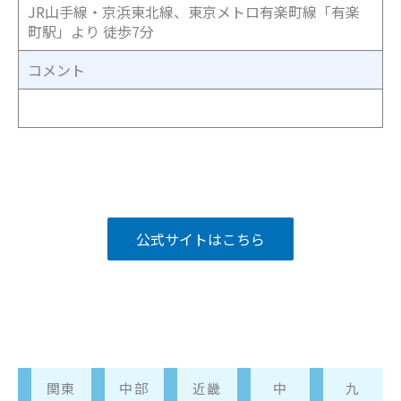
JR
山手線・京浜東北線、東京メトロ有楽町線「有楽
町駅」より 徒歩
7
分
コメント
公式サイトはこちら
関東
中部
近畿
中
九