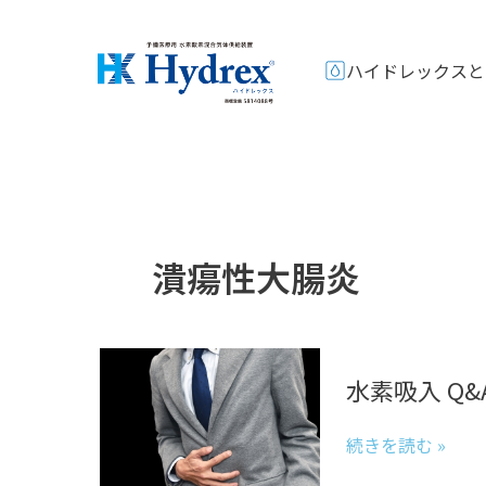
内
容
ハイドレックスと
を
ス
キ
ッ
プ
潰瘍性大腸炎
水
水素吸入 Q
素
吸
続きを読む »
入
Q&A【潰