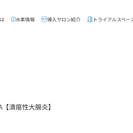
は
水素情報
導入サロン紹介
トライアルスペー
&A【潰瘍性大腸炎】