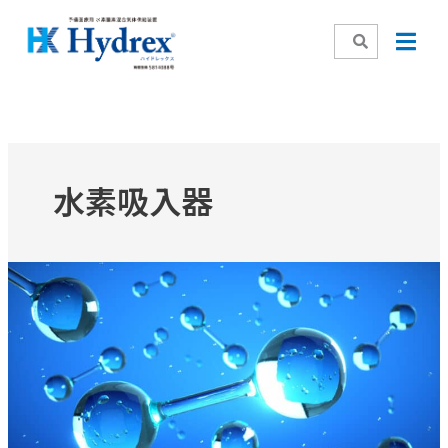
内
容
を
ス
キ
ッ
プ
水素吸入器
「メ
ン
テ
ナ
ン
ス
フ