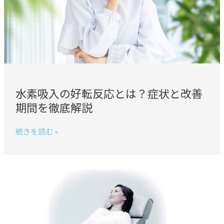
転
反
応
と
は？
症
状
と
水素吸入の好転反応とは？症状と改善
改
期間を徹底解説
善
期
続きを読む »
間
を
徹
底
ヘ
解
リ
説
ッ
ク