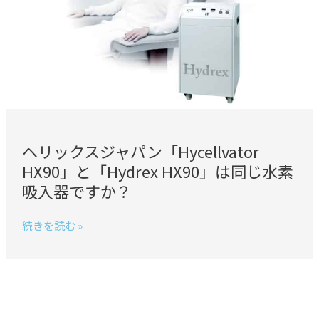
ス
ジ
ャ
パ
ン
「Hycellvator
HX90」
と
「Hydrex
ヘリックスジャパン「Hycellvator
HX90」
HX90」と「Hydrex HX90」は同じ水素
は
吸入器ですか？
同
じ
続きを読む »
水
素
吸
入
器