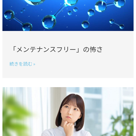
リ
ー」
の
怖
さ
「メンテナンスフリー」の怖さ
続きを読む »
水
素
吸
入
の
好